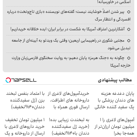
اسلامی در خاورمیانه!
پیر شدن اصلاً خوشایند نیست؛ گفته‌های نویسنده «بازی تاج‌وتخت» درباره
افسردگی و انتظار مرگ
آشکارترین اعتراف آمریکا به شکست در برابر ایران؛ ایده خلاقانه خریداریم!
مجتبی شکوری در راهپیمایی اربعین؛ وقتی یک ویدئو به آیینه‌ای از جامعه
تبدیل می‌شود
چگونه به «جنگ هرمز» پایان دهیم؛ به روایت سخنگوی فارسی‌زبان وزارت
خارجه آمریکا
مطالب پیشنهادی
پایان دغدغه هزینه
خریدآمپول‌های لاغری از
با اعتماد بنفس لبخند
های دندان پزشکی با
داروخانه های اطرافت،
بزن (ژل سفیدکننده
پک سفید کننده خانگی
ارسال فوری همراه با
دندان40%تخفیف)
پک یخ!
آمپول‌های لاغری را ۱
به لبخندت زیبایی بده!
1 میلیون تومان تخفیف
میلیون تومان ارزان‌تر از
(خرید ژل سفیدکننده
خرید داروهای لاغری با
همه‌جا بخر!
دندان با40%تخفیف)
ارسال از داروخانه و پک