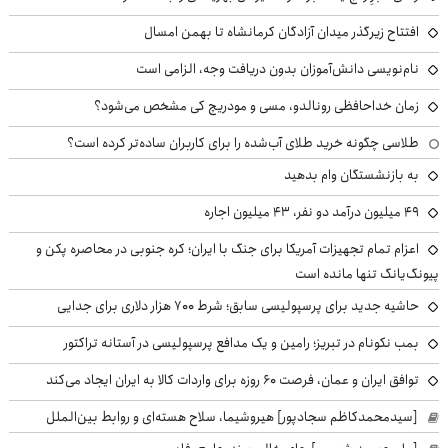
افتتاح زیرگذر میدان آزادگان کرمانشاه تا بهمن امسال
نام‌نویسی دانش‌آموزان بدون دریافت وجه، الزامی است
زمان خداحافظی رونالدو، مسی و مودریچ کی مشخص می‌شود؟
طلاسی چگونه خرید طلای آب‌شده را برای کاربران ساده‌تر کرده است؟
به بازنشستگان وام بدهید
49 میلیون درآمد دو نفر، 43 میلیون اجاره
اعزام تمام تجهیزات آمریکا برای جنگ با ایران؛ کره جنوبی در محاصره پکن و
پیونگ‌یانگ تنها مانده است
حاشیه جدید برای پرسپولیسی سابق؛ شرط ۷۰۰ هزار دلاری برای جدایی
بمب نکونام در تبریز؛ رامین و یک مدافع پرسپولیسی در آستانه تراکتور
توافق ایران و عمان، فرصت ۶۰ روزه برای واردات کالا به ایران ایجاد می‌کند
[سیدمحمدکاظم سجادپور] هیروشیما، سلاح هسته‌ای و روابط بین‌الملل