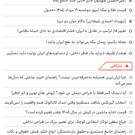
[علی‌حسین شهریور] جای خالی سند جامع رفاه
قیمت طلا و سکه امروز دوشنبه ۱۹ مرداد ۱۴۰۵ +جدول
[مهرداد احمدی شیخانی] ناکام میان دو دریا
تغییر فاز ترامپ در تقابل با ایران؛ فشار اقتصادی به جای حمله نظامی!
عجله نکنیم، پیمان مکه می‌تواند به نفع ایران باشد!
هشدار ظریف درباره یک خطر داخلی: از دستاوردهای ایران روایت ذلت نسازیم
بازرگانی
چرا ارزان‌ترین همیشه به‌صرفه‌ترین نیست؟ راهنمای خرید ساعتی که سال‌ها
عمر می‌کند
آیا دیسک کمر فقط با جراحی درمان می شود؟ (روش های نوین و کم خطر)
انتخاب گیربکس شافت مستقیم؛ وقتی اعداد کاتالوگ همه واقعیت را نمی‌گویند
قیمت اجاره ماشین در کیش در سال ۱۴۰۵ چقدر تغییر کرده است؟
چراغ سقفی توکار؛ انتخابی کوچک برای تغییر بزرگ در طراحی داخلی
راهنمای جامع مستمری و حقوق بازنشستگی؛ انواع حکم، فیش حقوقی و نکات