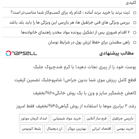
کلیدی
ثبت برند یا خرید برند آماده : کدام راه برای کسب‌وکار شما مناسب‌تر است؟
بررسی ویژگی های فنی جرثقیل ها: هر بازرسی این ویژگی ها را باید بلد باشد
۷ اقدام ضروری پس از تشکیل پرونده مواد مخدر؛ راهنمای خانواده‌ها
راهی مطمئن برای حفظ ارزش پول در شرایط نوسان
مطالب پیشنهادی
پوست خود را از پیری نجات دهید! با کرم ضدچروک جلبک
قطع کامل ریزش موی شما بدون جراحی! شامپوجلبک تضمین کیفیت
کاهش چشمگیر سایز و وزن با یک روش خانگی60%تخفیف
رشد 2 برابری موها با استفاده از روش گیاهی45%تخفیف فقط امروز
بازرسی جرثقیل
فرم ساز آنلاین
خرید مواد شیمیایی
امداد کرمان موتور
خرید یوسی
اقتصاد ایرانی
بهترین بروکر
ارز دیجیتال
بلیط اتوبوس