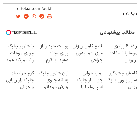
یخ!
۰
۰
مطالب پیشنهادی
رشد 2 برابری
قطع کامل ریزش
پوست خود را از
با شامپو جلبک
موها با استفاده
موی شما بدون
پیری نجات
جوری موهات
از روش
جراحی!
دهید! با کرم
رشد میکنه همه
گیاهی45%تخفیف
شامپوجلبک
ضدچروک جلبک
فکر میکنن
کاهش چشمگیر
بمب جوانی!
این شامپو جلبک
کرم جوانساز
فقط امروز
تضمین کیفیت
کاشتی۴۵٪
سایز و وزن با یک
جوانساز جلبک
یه تنه جلوی
جلبک راز زیبایی
تخفیف
روش
اسپیرولینا با
ریزش موهاتو
و جوانی
خانگی60%تخفیف
تخفیف
میگیره۴۰٪تخفیف