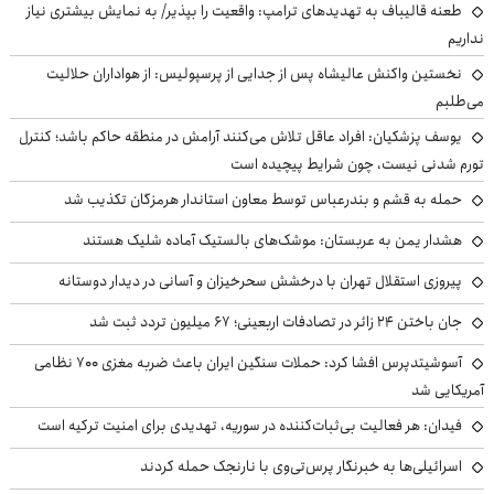
طعنه قالیباف به تهدیدهای ترامپ: واقعیت را بپذیر/ به نمایش بیشتری نیاز
نداریم
نخستین واکنش عالیشاه پس از جدایی از پرسپولیس: از هواداران حلالیت
می‌طلبم
یوسف پزشکیان: افراد عاقل تلاش می‌کنند آرامش در منطقه حاکم باشد؛ کنترل
تورم شدنی نیست، چون شرایط پیچیده است
حمله به قشم و بندرعباس توسط معاون استاندار هرمزگان تکذیب شد
هشدار یمن به عربستان: موشک‌های بالستیک آماده شلیک هستند
پیروزی استقلال تهران با درخشش سحرخیزان و آسانی در دیدار دوستانه
جان باختن ۲۴ زائر در تصادفات اربعینی؛ ۶۷ میلیون تردد ثبت شد
آسوشیتدپرس افشا کرد: حملات سنگین ایران باعث ضربه مغزی ۷۰۰ نظامی
آمریکایی شد
فیدان: هر فعالیت بی‌ثبات‌کننده در سوریه، تهدیدی برای امنیت ترکیه است
اسرائیلی‌ها به خبرنگار پرس‌تی‌وی با نارنجک حمله کردند