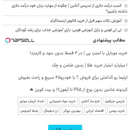
کسب درآمد دلاری از تدریس آنلاین | چگونه از مهارت زبان خود درآمد دلاری
داشته باشیم؟
آموزش نکات مهم قبل از خرید فالوور اینستاگرام
لی لی فومی و پازل آموزشی فومی؛ بازی آموزشی جذاب برای رشد کودکان
مطالب پیشنهادی
خرید موبایل با اسنپ پی | در ۴ قسط بدون سود و کارمزد!
۱ میلیارد اعتبار خرید طلا | بدون ضامن و چک
اپتیما رو گذاشتی برای فروش ؟ با خودرو45 سریع و راحت بفروش
گردونه شانس بدون پوچ از PS5 تا آیفون17 و بیت کوین 🔥
بازرسی جرثقیل
فرم ساز آنلاین
خرید مواد شیمیایی
امداد کرمان موتور
خرید یوسی
اقتصاد ایرانی
بهترین بروکر
ارز دیجیتال
بلیط اتوبوس