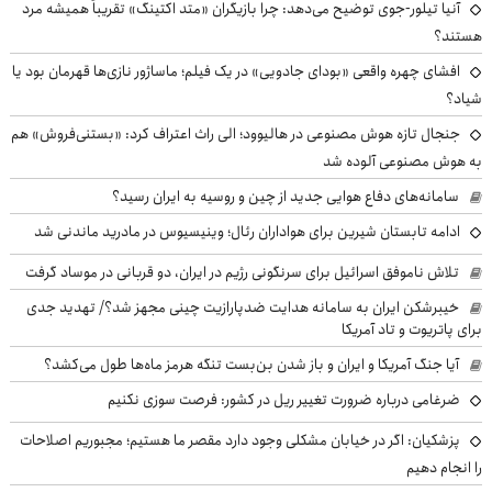
آنیا تیلور-جوی توضیح می‌دهد: چرا بازیگران «متد اکتینگ» تقریباً همیشه مرد
هستند؟
افشای چهره واقعی «بودای جادویی» در یک فیلم؛ ماساژور نازی‌ها قهرمان بود یا
شیاد؟
جنجال تازه هوش مصنوعی در هالیوود؛ الی راث اعتراف کرد: «بستنی‌فروش» هم
به هوش مصنوعی آلوده شد
سامانه‌های دفاع هوایی جدید از چین و روسیه به ایران رسید؟
ادامه تابستان شیرین برای هواداران رئال؛ وینیسیوس در مادرید ماندنی شد
تلاش ناموفق اسرائیل برای سرنگونی رژیم در ایران، دو قربانی در موساد گرفت
خیبرشکن ایران به سامانه هدایت ضدپارازیت چینی مجهز شد؟/ تهدید جدی
برای پاتریوت و تاد آمریکا
آیا جنگ آمریکا و ایران و باز شدن بن‌بست تنگه هرمز ماه‌ها طول می‌کشد؟
ضرغامی درباره ضرورت تغییر ریل در کشور: فرصت سوزی نکنیم
پزشکیان: اگر در خیابان مشکلی وجود دارد مقصر ما هستیم؛ مجبوریم اصلاحات
را انجام دهیم