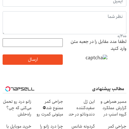
0
/
400
لطفا عدد مقابل را در جعبه متن
وارد کنید
ارسال
مطالب پیشنهادی
مسیر همراهی و
این ژل
جراحی کمر
زانو درد رو تحمل
گزارش عملکرد
سفیدکننده
ممنوع شد⛔
می‌کنی که چی؟
گروه اسنپ در
دندوناتو در حد
میتونی کمرت رو
راه‌حلش
۱۴۰۴
لمینت سفید
در منزل درمان
همین‌جاست!
جراحی کمر
گردونه شانس
چرا درد زانو را
خرید موبایل با
میکنه
کنی! 👈🏻