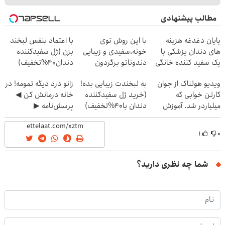
مطالب پیشنهادی
پایان دغدغه هزینه
با این روش توی
با اعتماد بنفس لبخند
های دندان پزشکی با
خونه،سفیدی و زیبایی
بزن (ژل سفیدکننده
پک سفید کننده خانگی
دندوناتو برگردون
دندان40%تخفیف)
(40%off)
ویدیو هولناک از جوان
به لبخندت زیبایی بده!
زانو درد دیگه تمومه! در
کارتن خوابی که
(خرید ژل سفیدکننده
خانه درمانش کن ◀
میلیاردر شد. آموزش
دندان با40%تخفیف)
پرسش‌نامه ▶
رایگان
۱
۰
شما چه نظری دارید؟