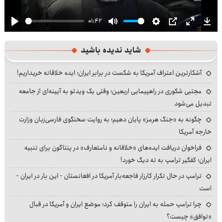
01:42
Play
Mute
Settings
PIP
Enter
Dow
fullscre
شاید ندیده باشید
آشکارترین اعتراف آمریکا به شکست در برابر ایران؛ ایده خلاقانه خریداریم!
مجتبی شکوری در راهپیمایی اربعین؛ وقتی یک ویدئو به آیینه‌ای از جامعه
تبدیل می‌شود
چگونه به «جنگ هرمز» پایان دهیم؛ به روایت سخنگوی فارسی‌زبان وزارت
خارجه آمریکا
فراخوان دریافت ایده‌های «خلاقانه و نامتعارف» در پنتاگون برای تنبیه
ایران؛ کفگیر ترامپ به ته دیگ خورد!
ترامپ در حال تکرار کارزار فاجعه‌بار آمریکا در افغانستان - این بار در ایران -
است
چرا ترامپ حمله به ایران را متوقف کرد؛ موضع ایران و آمریکا در قبال
«توافق» چیست؟