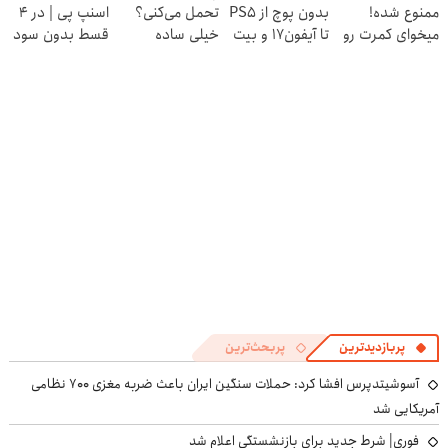
ممنوع شده!
بدون پوچ از PS5
تحمل می‌کنی؟
اسنپ پی | در ۴
(40%تخفیف)
پرسش‌نامه
میخوای کمرت رو
تا آیفون17 و بیت
خیلی ساده
قسط بدون سود
در منزل درمان
کوین 🔥
درمنزل درمانش
و کارمزد!
کنی؟
کن
((پرسش‌نامه))
پربازدیدترین
پربحث‌ترین
آسوشیتدپرس افشا کرد: حملات سنگین ایران باعث ضربه مغزی ۷۰۰ نظامی
آمریکایی شد
فوری| شرط جدید برای بازنشستگی اعلام شد