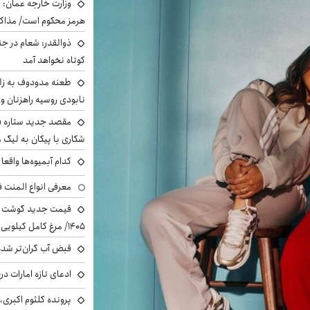
وزارت خارجه عمان: ح
هرمز محکوم است/ مذاکر
ذوالقدر: شعام در جن
کوتاه نخواهد آمد
طعنه مدودوف به زلن
نابودی روسیه راهزنان و ق
مقصد جدید ستاره 
شکاری با پیکان به لیگ م
کدام آبمیوه‌ها واقع
معرفی انواع المنت ف
۱۴۰۵/ مرغ کامل کیلویی چند شد؟ +جدول
قبض آب گران‌تر شده
ادعای تازه امارات در
پرونده کلثوم اکبری،