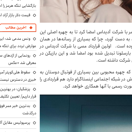
بازگشایی تنگه هرمز را اع
قیمت دلار بازار آزاد امروز شنب
آخرین مطالب
۲۰۱ قراردادی مادام العمر با شرکت آدیداس امضا کرد تا به چهره اصلی این
ونس مدعی شد: ایران 
به دست آورد، چرا که بسیاری از رسانه‌ها در همان
 بوده است. اولین قرارداد مسی با شرکت آدیداس در
عوارض تردد برای تنگه ه
خشان بارسلونا تبدیل شده بود امضا شد و این بازیکن در
رونمایی از اژدهای 
ین شرکت داشته است.
معرفی شد +عکس
ه چهره محبوبی بین بسیاری از فوتبال دوستان به
سقوط هلی‌کوپتر آمر
در شبکه اجتماعی اینستاگرام دارد هم قراردادی را
خبری در دسترس نیست
صورت رسمی با آنها همکاری خواهد کرد.
پزشکیان‌: در بهترین
قرار داریم/ تعیین تکل
بدترین خبر عمر فوق‌
درگذشت
پرسپولیس مقابل آل