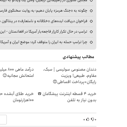
چگونه به «جنگ هرمز» پایان دهیم؛ به روایت سخنگوی فارسی‌ز
فراخوان دریافت ایده‌های «خلاقانه و نامتعارف» در پنتاگون بر
ترامپ در حال تکرار کارزار فاجعه‌بار آمریکا در افغانستان - این 
چرا ترامپ حمله به ایران را متوقف کرد؛ موضع ایران و آمریک
مطالب پیشنهادی
دندان مصنوعی سوئیسی | سبک،
درآمد ما
مقاوم، طبیعی! ویزیت
امتحانش مجانیه😉
رایگان+پرداخت اقساطی😍
خرید 4 قسطه اینترنت پیشگامان ☎️
خرید طلای آبشده حت
بدون نیاز به تلفن
۱۰۰هزارتومان
۰
۰