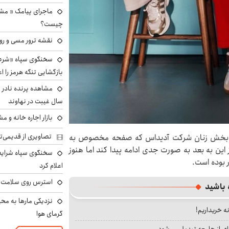
ماجرای پیامک « م
چیست؟
نقشه ترور مسی و رون
سخنگوی سپاه «شرط 
بازگشایی تنگه هرمز را اع
سال غیبت در نهاوند
بازار اجاره خانه و 
تصاویری از قدیمی‌ت
ین بخش زنان شرکت آدیداس که صفحه مخصوص به
این به بعد به صورت جدی ادامه پیدا کند اما هنوز
سخنگوی سپاه شرایط 
 بوده است.
اعلام کرد
استرس روی سلامت ب
 باشید
نزدیکی مارها به مح
نه خریداریم!
گرمای هوا
ای از جامعه تبدیل می‌شود