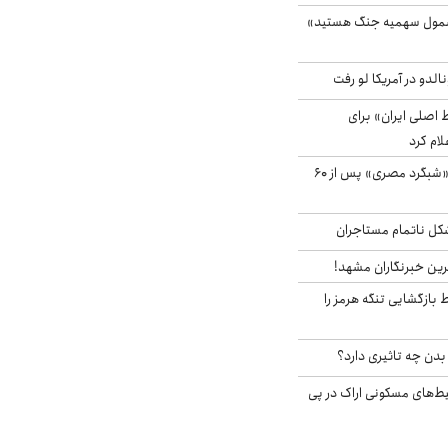
شمول سهمیه جنگ هستید»
الدو در آمریکا لو رفت
اصلی ایران» برای
لام کرد
مشاهده پرنده نادر «شبگرد مصری» پس از ۶۰
مشکل ناتمام مستاجران
رین خبرنگاران مشهد!
بازگشایی تنگه هرمز را
دن چه تاثیری دارد؟
یط‌های مسکونی اراک در پی