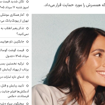
تکان شدید قیمت محص
 همسرش را مورد حمایت قرار می‌داد.
امروز شنبه ۱۷ مرداد ۱۴۰۵
آغاز همکاری موشکی ا
تهران از پیونگ‌یانگ می‌
تذکر رهبر انقلاب به 
نمی‌کنید؟
جایگزین ناو هواپیما
مرداد ۱۴۰۵ +جدول
ترکیه نخستین بمب س
پرتاب از پهپاد آزمایش ک
ادعای تازه امارات در
تأیید ربایش و قتل 
آدمکش‌ها فیلم جنایت را
فرستادند +عکس
سخنگوی سپاه «شرط 