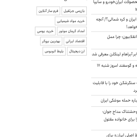
ولات ایران‌خودرو و سایپا
بازرسی جرثقیل
فرم ساز آنلاین
یران و کره شمالی؟/ آنچه
خرید مواد شیمیایی
خواهد!
امداد کرمان موتور
خرید یوسی
انقلابیون؛ چرا عمل
اقتصاد ایرانی
بهترین بروکر
ارز دیجیتال
بلیط اتوبوس
بر آبراهام لینکلن معرفی شد
قیمت گوشت گوساله و گوسفند امروز شنبه ۱۷
نگرشکن خود را با قابلیت
رد
باره حمله موشکی ایران
وحشتناک مداح جوان؛
 برای خانواده مقتول
اصلی ایران» برای