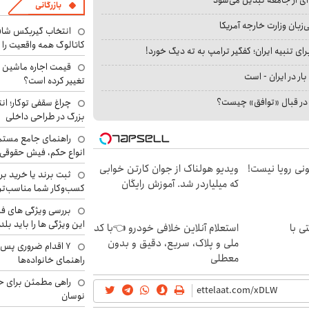
بازرگانی
بان وزارت خارجه آمریکا
انتخاب گیربکس شاف
کاتالوگ همه واقعیت را 
ای تنبیه ایران؛ کفگیر ترامپ به ته دیگ خورد!
بار در ایران - است
تغییر کرده است؟
ا در قبال «توافق» چیست؟
چراغ سقفی توکار؛ ان
بزرگ در طراحی داخلی
راهنمای جامع مستم
انواع حکم، فیش حقوقی 
هی 800 میلیونی رویا نیست!
ویدیو هولناک از جوان کارتن خوابی
ثبت برند یا خرید برن
که میلیاردر شد. آموزش رایگان
کسب‌وکار شما مناسب‌ت
بررسی ویژگی های فن
این ویژگی ها را باید بلد
ی با
استعلام آنلاین خلافی خودرو 👈با کد
ملی و پلاک، سریع، دقیق و بدون
۷ اقدام ضروری پس 
معطلی
راهنمای خانواده‌ها
راهی مطمئن برای ح
نوسان