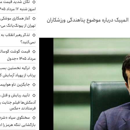
تکان شدید قیمت محص
امروز شنبه ۱۷ مرداد ۱۴۰۵
آغاز همکاری موشکی ا
لمپیک درباره موضوع پناهندگی ورزشکاران
تهران از پیونگ‌یانگ می‌
تذکر رهبر انقلاب به 
نمی‌کنید؟
مرداد ۱۴۰۵ +جدول
ترکیه نخستین بمب س
پرتاب از پهپاد آزمایش ک
جایگزین ناو هواپیما
تأیید ربایش و قتل 
آدمکش‌ها فیلم جنایت را
فرستادند +عکس
سخنگوی سپاه «شرط 
بازگشایی تنگه هرمز را اع