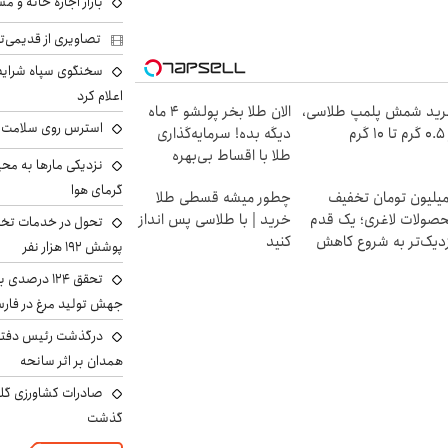
بازار اجاره خانه و 
تصاویری از قدیمی‌ت
سخنگوی سپاه شرایط 
اعلام کرد
ید شمش پلمپ طلاسی،
الان طلا بخر پولشو 4 ماه
استرس روی سلامت ب
۱ گرم
دیگه بده! سرمایه‌گذاری
طلا با اقساط بی‌بهره
نزدیکی مارها به مح
گرمای هوا
 میلیون تومان تخفیف
چطور میشه قسطی طلا
صولات لاغری؛ یک قدم
خرید | با طلاسی پس انداز
تحول در خدمات تخص
دیک‌تر به شروع کاهش
کنید
پوشش ۱۹۲ هزار نفر
ن
تحقق ۱۲۴ درص
جهش تولید مرغ در فار
درگذشت رئیس دفتر ن
همدان بر اثر سانحه
گذشت