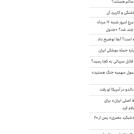
ا سالم هستند؟
شنگی و کاربرد آن
قیمت جدید گوشت مرغ امروز شنبه ۱۷ مرداد
 است؟ آبفا توضیح داد
باره حمله موشکی ایران
 قاتل سریالی به کجا رسید؟
شمول سهمیه جنگ هستید»
الدو در آمریکا لو رفت
اصلی ایران» برای
لام کرد
مشاهده پرنده نادر «شبگرد مصری» پس از ۶۰