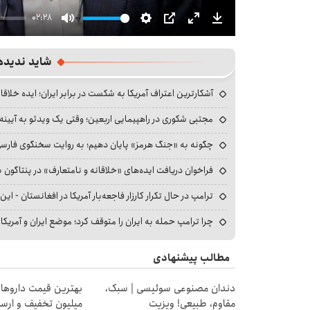
02:28
Mute
Settings
PIP
Enter
Download
fullscreen
شاید ندیده
آشکارترین اعتراف آمریکا به شکست در برابر ایران؛ ایده خلاقا
مجتبی شکوری در راهپیمایی اربعین؛ وقتی یک ویدئو به آیینه‌
چگونه به «جنگ هرمز» پایان دهیم؛ به روایت سخنگوی فارسی‌ز
فراخوان دریافت ایده‌های «خلاقانه و نامتعارف» در پنتاگون بر
ترامپ در حال تکرار کارزار فاجعه‌بار آمریکا در افغانستان - این 
چرا ترامپ حمله به ایران را متوقف کرد؛ موضع ایران و آمریک
مطالب پیشنهادی
دندان مصنوعی سوئیسی | سبک،
مقاوم، طبیعی! ویزیت
میلیون تخفیف و ارسال