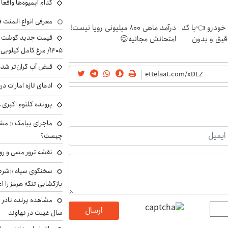
کدام آبمیوه‌ها واقع
معرفی انواع المنت ف
 خودرو 👈با کد
درآمد ماهی 800 میلیونی رویا نیست!
قیق و بدون
امتحانش مجانیه😉
۱۴۰۵/ مرغ کامل کیلویی چند شد؟ +جدول
قبض آب گران‌تر شده
ادعای تازه امارات در
پرونده کلثوم اکبری،
ماجرای پیامک « م
چیست؟
نقشه ترور مسی و رون
سخنگوی سپاه «شرط 
بازگشایی تنگه هرمز را اع
ارسال
سال غیبت در نهاوند