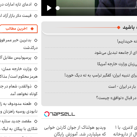
ادعای تازه امارات در
Play
قیمت دلار بازار آزاد امروز شنب
 باشید
آخرین مطالب
بدترین خبر عمر فوق‌
نه خریداریم!
درگذشت
ای از جامعه تبدیل می‌شود
پرسپولیس مقابل آل
بان وزارت خارجه آمریکا
وزارت خارجه عمان: ح
ای تنبیه ایران؛ کفگیر ترامپ به ته دیگ خورد!
هرمز محکوم است/ مذاکر
ذوالقدر: شعام در جن
بار در ایران - است
کوتاه نخواهد آمد
ا در قبال «توافق» چیست؟
طعنه مدودوف به زلن
نابودی روسیه راهزنان و ق
مقصد جدید ستاره 
بهترین قیمت داروهای لاغری، با ۱
ویدیو هولناک از جوان کارتن خوابی
شکاری با پیکان به لیگ م
 از داروخانه‌
که میلیاردر شد. آموزش رایگان