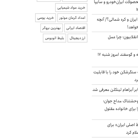
ولات ایران‌خودرو و سایپا
خرید مواد شیمیایی
امداد کرمان موتور
خرید یوسی
یران و کره شمالی؟/ آنچه
خواهد!
اقتصاد ایرانی
بهترین بروکر
انقلابیون؛ چرا عمل
ارز دیجیتال
بلیط اتوبوس
قیمت گوشت گوساله و گوسفند امروز شنبه ۱۷
نگرشکن خود را با قابلیت
رد
بر آبراهام لینکلن معرفی شد
وحشتناک مداح جوان؛
 برای خانواده مقتول
اصلی ایران» برای
لام کرد