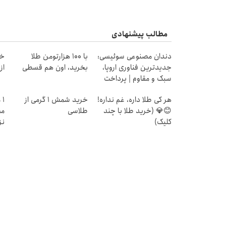
مطالب پیشنهادی
دندان مصنوعی سوئیسی:
با ۱۰۰ هزارتومن طلا
خر
جدیدترین فناوری اروپا،
بخرید، اون هم قسطی
از ۰.۵ گرم تا ۰
سبک و مقاوم | پرداخت
قسطی
هر کی طلا داره، غم نداره!
خرید شمش 1 گرمی از
۱
😊💎 (خرید طلا با چند
طلاسی
مح
کلیک)
نز
وز