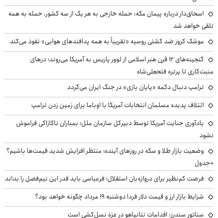
اسحاق‌دار درباره پیمان مکه: حمله خارجی به هر یک از سه کشور، حمله به همه
تلقی خواهد شد
موشک کروز ضد کشتی روسیه «تقریباً به همه پدافندهای هوایی» نفوذ می‌کند
گنجینه‌های ۱۲ قرن هنر اسلامی از لوور پاریس به آمریکا می‌روند؛ درهای
منبت‌کاری تا پرتره فتحعلی‌شاه
ترامپ دنبال دکمه «پایان بازی» در جنگ ایران می‌گردد
ائتلاف پدیده مسلمان انتخابات آمریکا با اوباما برای زمین زدن ترامپ
یادآوری جنایت آمریکا توسط دبیرکل سازمان ملل؛ بمباران ناکازاکی فراموش
نشود
وضعیت بازار طلا و سکه در روزهای آینده؛ منتظر افزایش شدید قیمت‌ها باشیم؟
+جدول
فرصت کم‌نظیر برای دروازه‌بان استقلال؛ فرعباسی باید قدر این نیم‌فصل را بداند
شرایط بازار ارز و قیمت دلار فردا دوشنبه ۱۹ مرداد چگونه خواهد بود؟
سناتور سندرز: اقدامات نتانیاهو در غزه نسل‌کشی است