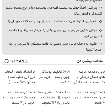
اسلامی در خاورمیانه!
پیر شدن اصلاً خوشایند نیست؛ گفته‌های نویسنده «بازی تاج‌وتخت» درباره
افسردگی و انتظار مرگ
آشکارترین اعتراف آمریکا به شکست در برابر ایران؛ ایده خلاقانه خریداریم!
مجتبی شکوری در راهپیمایی اربعین؛ وقتی یک ویدئو به آیینه‌ای از جامعه
تبدیل می‌شود
چگونه به «جنگ هرمز» پایان دهیم؛ به روایت سخنگوی فارسی‌زبان وزارت
خارجه آمریکا
مطالب پیشنهادی
پایان دغدغه هزینه
60% تخفیف پوشاک
با اعتماد بنفس لبخند
های دندان پزشکی با
جین وست + خرید در
بزن (ژل سفیدکننده
پک سفید کننده خانگی
4 قسط
دندان40%تخفیف)
تا 60 درصد تخفیف
به لبخندت زیبایی بده!
تا 60 درصد تخفیف
جین وست + خرید در
(خرید ژل سفیدکننده
محصولات جین وست +
4 قسط
دندان با40%تخفیف)
خرید در 4 قسط