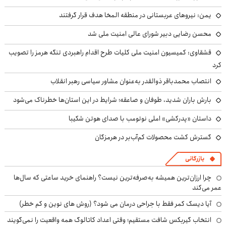
یمن: نیروهای عربستانی در منطقه المخا هدف قرار گرفتند
محسن رضایی دبیر شورای عالی امنیت ملی شد
قشقاوی: کمیسیون امنیت ملی کلیات طرح اقدام راهبردی تنگه هرمز را تصویب
کرد
انتصاب محمدباقر ذوالقدر به‌عنوان مشاور سیاسی رهبر انقلاب
بارش باران شدید، طوفان و صاعقه؛ شرایط در این استان‌ها خطرناک می‌شود
داستان «پدرکشی» املی نوتومب با صدای هوتن شکیبا
گسترش کشت محصولات کم‌آب‌بر در هرمزگان
بازرگانی
چرا ارزان‌ترین همیشه به‌صرفه‌ترین نیست؟ راهنمای خرید ساعتی که سال‌ها
عمر می‌کند
آیا دیسک کمر فقط با جراحی درمان می شود؟ (روش های نوین و کم خطر)
انتخاب گیربکس شافت مستقیم؛ وقتی اعداد کاتالوگ همه واقعیت را نمی‌گویند