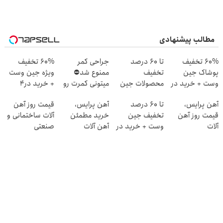
مطالب پیشنهادی
60% تخفیف
تا 60 درصد
جراحی کمر
60% تخفیف
پوشاک جین
تخفیف
ممنوع شد⛔
ویژه جین وست
وست + خرید در
محصولات جین
میتونی کمرت رو
+ خرید در4
4 قسط
وست + خرید در
در منزل درمان
قسطه
آهن پرایس،
تا 60 درصد
آهن پرایس،
قیمت روز آهن
4 قسط
کنی! 👈🏻
قیمت روز آهن
تخفیف جین
خرید مطمئن
آلات ساختمانی و
پرسش‌نامه
آلات
وست + خرید در
آهن آلات
صنعتی
4 قسط