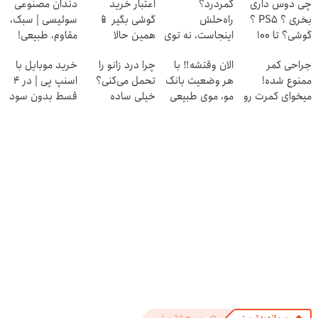
چی دوس داری
کمردرد؟
اعتبار خرید
دندان مصنوعی
بخری ؟ PS5 ؟
راه‌حلش
گوشی بگیر 📱
سوئیسی | سبک،
گوشی؟ تا 100
اینجاست، نه توی
همین حالا
مقاوم، طبیعی!
میلیون اعتبار بگیر
داروخونه
درخواست اعتبار
ویزیت
جراحی کمر
الان وقتشه‼️ با
چرا درد زانو را
خرید موبایل با
و قسطی بخر ✅
بده 🎯
رایگان+پرداخت
ممنوع شده!
هر وضعیت بانک
تحمل می‌کنی؟
اسنپ پی | در ۴
اقساطی😍
میخوای کمرت رو
مو، موی طبیعی
خیلی ساده
قسط بدون سود
در منزل درمان
بکار!
درمنزل درمانش
و کارمزد!
کنی؟
کن
((پرسش‌نامه))