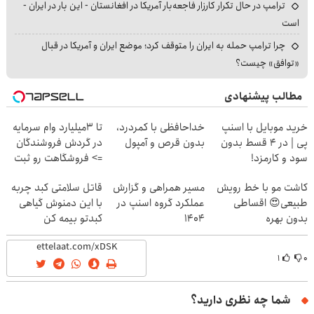
ترامپ در حال تکرار کارزار فاجعه‌بار آمریکا در افغانستان - این بار در ایران -
است
چرا ترامپ حمله به ایران را متوقف کرد؛ موضع ایران و آمریکا در قبال
«توافق» چیست؟
مطالب پیشنهادی
خرید موبایل با اسنپ
خداحافظی با کمردرد،
تا 3میلیارد وام سرمایه
پی | در ۴ قسط بدون
بدون قرص و آمپول
در گردش فروشندگان
سود و کارمزد!
=> فروشگاهت رو ثبت
کن
کاشت مو با خط رویش
مسیر همراهی و گزارش
قاتل سلامتی کبد چربه
طبیعی😍 اقساطی
عملکرد گروه اسنپ در
با این دمنوش گیاهی
بدون بهره
۱۴۰۴
کبدتو بیمه کن
۱
۰
شما چه نظری دارید؟