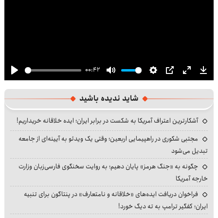
00:42
Play
Mute
Settings
PIP
Enter
Dow
fullscre
شاید ندیده باشید
آشکارترین اعتراف آمریکا به شکست در برابر ایران؛ ایده خلاقانه خریداریم!
مجتبی شکوری در راهپیمایی اربعین؛ وقتی یک ویدئو به آیینه‌ای از جامعه
تبدیل می‌شود
چگونه به «جنگ هرمز» پایان دهیم؛ به روایت سخنگوی فارسی‌زبان وزارت
خارجه آمریکا
فراخوان دریافت ایده‌های «خلاقانه و نامتعارف» در پنتاگون برای تنبیه
ایران؛ کفگیر ترامپ به ته دیگ خورد!