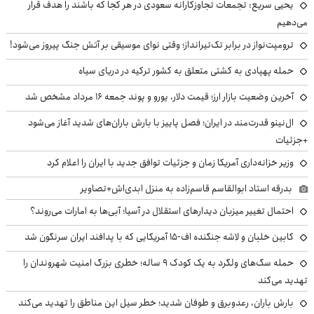
یحیی سریع: تجمعات تجاوزکارانه سعودی در هر کجا که باشند را هدف قرار
می‌دهیم
ترومپت‌نواز در برابر تک‌تیرانداز؛ وقتی نوای موسیقی بر آتش جنگ پیروز می‌شود!
حمله پهپادی به کشتی متعلق به کشور ترکیه در دریای سیاه
آخرین وضعیت بازار ارز؛ قیمت دلار، یورو و پوند جمعه ۱۶ مرداد مشخص شد
ال‌نینو قدرت‌مند در ایران؛ فصل پاییز با بارش باران‌های شدید آغاز می‌شود
+جزئیات
وزیر خزانه‌داری آمریکا زمان و جزئیات توافق جدید با ایران را اعلام کرد
بدرقه استاد ابوالقاسم قاسم‌زاده به منزل ابدی‌اش+تصاویر
احتمال تغییر میزبان دیدارهای استقلال در آسیا؛ آبی‌ها به امارات می‌روند؟
کابین خلبان و لاشه جنگنده اف-۱۵ آمریکایی که با پدافند ایران سرنگون شد
حمله سگ‌های ولگرد به یک کودک ۹ ساله؛ خطری بزرگ امنیت شهروندان را
تهدید می‌کند
بارش باران، رعدوبرق و طوفان شدید؛ خطر سیل این مناطق را تهدید می‌کند