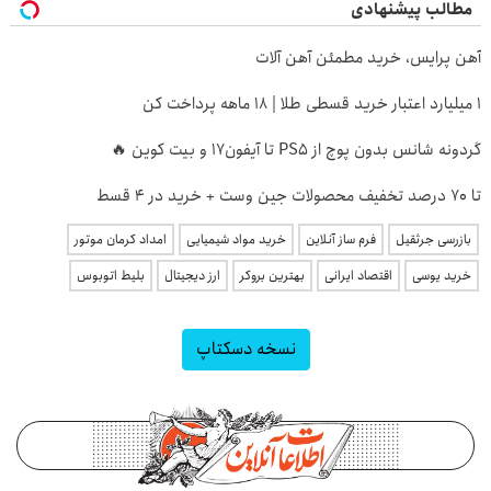
مطالب پیشنهادی
آهن پرایس، خرید مطمئن آهن آلات
۱ میلیارد اعتبار خرید قسطی طلا | ۱۸ ماهه پرداخت کن
گردونه شانس بدون پوچ از PS5 تا آیفون17 و بیت کوین 🔥
تا 70 درصد تخفیف محصولات جین وست + خرید در 4 قسط
بازرسی جرثقیل
فرم ساز آنلاین
خرید مواد شیمیایی
امداد کرمان موتور
خرید یوسی
اقتصاد ایرانی
بهترین بروکر
ارز دیجیتال
بلیط اتوبوس
نسخه دسکتاپ