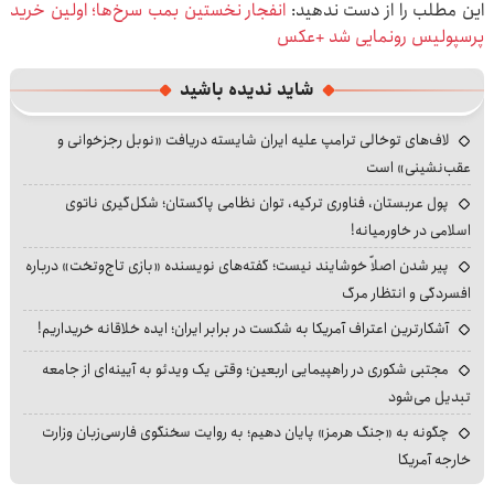
این مطلب را از دست ندهید:
انفجار نخستین بمب سرخ‌ها؛ اولین خرید
پرسپولیس رونمایی شد +عکس
شاید ندیده باشید
لاف‌های توخالی ترامپ علیه ایران شایسته دریافت «نوبل رجزخوانی و
عقب‌نشینی» است
پول عربستان، فناوری ترکیه، توان نظامی پاکستان؛ شکل‌گیری ناتوی
اسلامی در خاورمیانه!
پیر شدن اصلاً خوشایند نیست؛ گفته‌های نویسنده «بازی تاج‌وتخت» درباره
افسردگی و انتظار مرگ
آشکارترین اعتراف آمریکا به شکست در برابر ایران؛ ایده خلاقانه خریداریم!
مجتبی شکوری در راهپیمایی اربعین؛ وقتی یک ویدئو به آیینه‌ای از جامعه
تبدیل می‌شود
چگونه به «جنگ هرمز» پایان دهیم؛ به روایت سخنگوی فارسی‌زبان وزارت
خارجه آمریکا