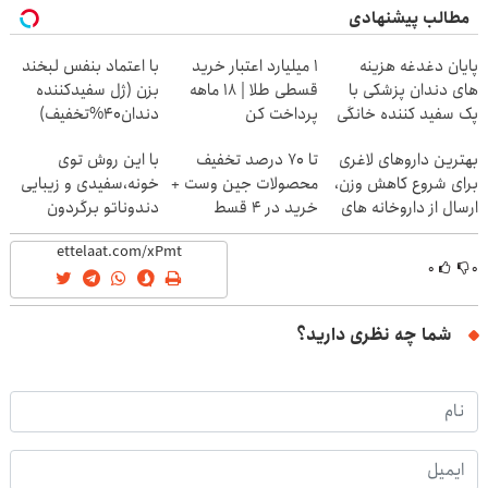
مطالب پیشنهادی
پایان دغدغه هزینه
۱ میلیارد اعتبار خرید
با اعتماد بنفس لبخند
های دندان پزشکی با
قسطی طلا | ۱۸ ماهه
بزن (ژل سفیدکننده
پک سفید کننده خانگی
پرداخت کن
دندان40%تخفیف)
بهترین داروهای لاغری
تا 70 درصد تخفیف
با این روش توی
برای شروع کاهش وزن،
محصولات جین وست +
خونه،سفیدی و زیبایی
ارسال از داروخانه های
خرید در 4 قسط
دندوناتو برگردون
نزدیکت!
(40%off)
۰
۰
شما چه نظری دارید؟