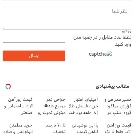
0
/
400
لطفا عدد مقابل را در جعبه متن
وارد کنید
ارسال
مطالب پیشنهادی
مسیر همراهی و
۱ میلیارد اعتبار
جراحی کمر
قیمت روز آهن
گزارش عملکرد
خرید قسطی طلا
ممنوع شد⛔
آلات ساختمانی و
گروه اسنپ در
| ۱۸ ماهه پرداخت
میتونی کمرت رو
صنعتی
۱۴۰۴
کن
در منزل درمان
قیمت روز آهن
با این نوشیدنی
تا 70 درصد
خرید مطمئن
کنی! 👈🏻
آلات فقط با یک
گیاهی کبدت
تخفیف
انواع آهن و فولاد
پرسش‌نامه