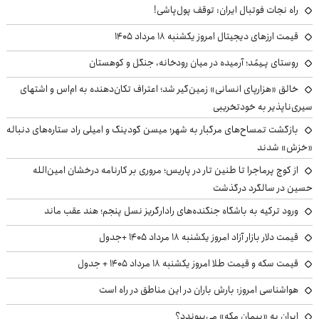
راه نجات فوتبال ایران: توقف پول‌پاشی!
قیمت ارزهای دیجیتال امروز یکشنبه ۱۸ مرداد ۱۴۰۵
روستای پـِیمُد؛ آرمیده در میان رودخانه، جنگل و کوهستان
خالق «هزارپای انسانی» زمین‌گیر شد؛ اعتراف تکان‌دهنده به ام‌اس و اشتهای
سیری‌ناپذیر به خودتخریبی
بازگشت تمساح‌های مرگبار به شهر؛ میسن گودینگ و امیلی راد ستاره‌های دنباله
«خزش» شدند
از کوچ‌ پرماجرا تا طنین تار در پاریس؛ مروری بر کارنامه درخشان امین‌الله
حسین در سالگرد درگذشت
ورود ترکیه به باشگاه جنگنده‌های رادارگریز نسل پنجم؛ هند عقب ماند
قیمت دلار بازار آزاد امروز یکشنبه ۱۸ مرداد ۱۴۰۵ +جدول
قیمت سکه و قیمت طلا امروز یکشنبه ۱۸ مرداد ۱۴۰۵ + جدول
هواشناسی امروز: بارش باران در این مناطق در راه است
ایران به «پیمان مکه» می‌پیوندد؟