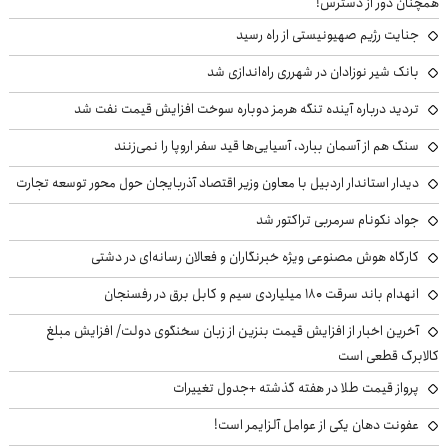
همچنان دور از دسترس!
جنایت رژیم صهیونیستی از راه رسید
بانک شیر نوزادان در شهرری راه‌اندازی شد
تردید درباره آینده تنگه هرمز دوباره سوخت افزایش قیمت نفت شد
سنگ هم از آسمان ببارد، آسیایی‌ها قید سفر اروپا را نمی‌زنند
دیدار استاندار اردبیل با معاون وزیر اقتصاد آذربایجان حول محور توسعه تجارت
جواد نکونام سرمربی تراکتور شد
کارگاه هوش مصنوعی ویژه خبرنگاران و فعالان رسانه‌ای در دشتی
انهدام باند سرقت ۱۸۰ میلیاردی سیم و کابل برق در رفسنجان
آخرین اخبار از افزایش قیمت بنزین از زبان سخنگوی دولت/ افزایش مبلغ
کالابرگ قطعی است
پرواز قیمت طلا در هفته گذشته +جدول تغییرات
عفونت دهان یکی از عوامل آلزایمر است!