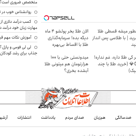
متخصص ضروری است؟
روانشناس خوب در ت
کسب درآمد دلاری از 
مهارت زبان خود درآمد د
ور میشه قسطی طلا
الان طلا بخر پولشو 4 ماه
آموزش نکات مهم قبل 
ید | با طلاسی پس انداز
دیگه بده! سرمایه‌گذاری
ید
طلا با اقساط بی‌بهره
لی لی فومی و پازل آ
جذاب برای رشد کودکان
 کی طلا داره، غم نداره!
میدونستی حتی با ۱۰۰
💎 (خرید طلا با چند
هزارتومان هم میتونی طلا
یک)
آبشده بخری؟
صدسالگی
هم‌زبان
صدای مردم
یادداشت
انتشارات
آرشیو