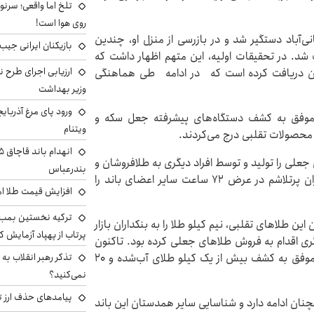
تلخ اما واقعی؛ سرنو
روی هوا است!
ی‌آباد دستگیر شد و در بازرسی از منزل او، چندین
بازیکنان ایرانی جیب ا
د. در تحقیقات اولیه، این متهم اظهار داشت که
ارزیابی اجرای طرح ن
ارون دریافت کرده است که در ادامه طی هماهنگی
وزیر بهداشت
ورود پای مرغ آذربای
مه موفق به کشف دستگاه‌های پیشرفته جعل سکه و
ویتنام
 محصولات تقلبی درج می‌کردند.
جعلی را تولید و توسط افراد دیگری به طلافروشان و
بندرعباس
بنکداران بازار می‌فروختند. با اعترافات این متهم، همکاران پرتلاشم در عرض 72 ساعت سایر اعضای باند را
افزایش قیمت طلا امروز شنبه 
ترکیه نخستین بمب س
 این طلاهای تقلبی، نیم کیلو طلا را به بنکداران بازار
پرتاب از پهپاد آزمایش ک
ری اقدام به فروش طلاهای جعلی کرده بود. تاکنون
تذکر رهبر انقلاب به 
30 نفر از شاکیان این پرونده شناسایی شده و همکارانم موفق به کشف بیش از یک کیلو طلای آب‌شده و 20
نمی‌کنید؟
پیامدهای حذف ارز تر
چنان ادامه دارد و شناسایی سایر همدستان این باند