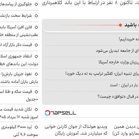
در دستور کار پلیس آگاهی تهران بزرگ قرار گرفته است. تاکنون 8 نفر در ارتباط با این باند کلاهبرداری
جلوگیری از پیامدها
شرایط سخت بازنشست
 باشید
فارن افرز: آمریکا بای
عقب‌نشینی از منطقه خ
نه خریداریم!
قیمت دلار بازار آزاد امروز شنب
ای از جامعه تبدیل می‌شود
انتقاد جمهوری اسلام
بان وزارت خارجه آمریکا
دولت: این باندهای خطرن
ای تنبیه ایران؛ کفگیر ترامپ به ته دیگ خورد!
بارش باران آماده باشند
بار در ایران - است
ا در قبال «توافق» چیست؟
+جدول
تکان شدید قیمت محص
امروز شنبه ۱۷ مرداد ۱۴۰۵
لی دیدن همین
ویدیو هولناک از جوان کارتن خوابی
مارتو وارد کن)
که میلیاردر شد. آموزش رایگان
سوخت ۹.۶ تُنی