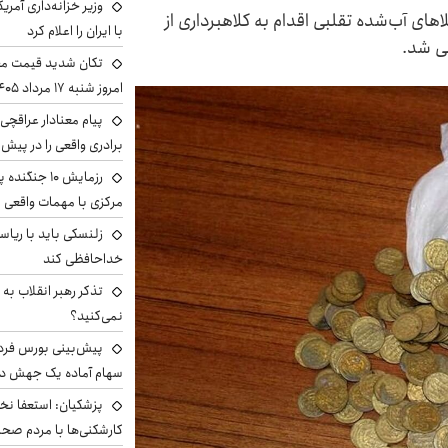
وزیر خزانه‌داری آمری
های آب‌شده تقلبی اقدام به کلاهبرداری از
با ایران را اعلام کرد
شی شد.
تکان شدید قیمت محص
امروز شنبه ۱۷ مرداد ۱۴۰۵
پیام معنادار عراقچی:
برادری واقعی را در پیش 
رزمایش ۱۰ جن
مرکزی با مهمات واقعی
زلنسکی باید با ریا
خداحافظی کند
تذکر رهبر انقلاب به 
نمی‌کنید؟
سهام آماده یک جهش د
پزشکیان: استعفا نخوا
کارشکنی‌ها با مردم صح