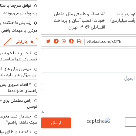
توافق سرخ‌ها با ستا
پرسپولیس می‌پیوندد
م‌و زیر پات
🦷 سبک و طبیعی مثل دندان
رآمد میلیاردی)
خودت! نصب آسان و پرداخت
رزمایش ۱۰ جن
اقساطی 💳 📍 تهران
مرکزی با مهمات واقعی
بازرگانی
ثبت برند یا خرید برن
کسب‌وکار شما مناسب‌ت
بررسی ویژگی های فن
این ویژگی ها را باید بلد
۷ اقدام ضروری پس 
راهنمای خانواده‌ها
راهی مطمئن برای ح
نوسان
چیدمان کیف مدرسه؛
سبک داشته باشیم؟
ارسال
ناگفته‌های طلاق توا