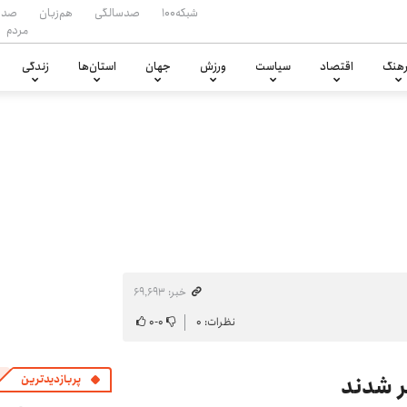
شبکه۱۰۰
صدسالگی
هم‌زبان
صدا
مردم
هنگ
اقتصاد
سیاست
ورزش
جهان
استان‌ها
زندگی
خبر: ۶۹٬۶۹۳
نظرات: ۰
۰
-
۰
ر شدند
پربازدیدترین