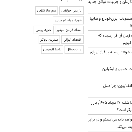
کا زمان و جزئیات توافق جدید
بازرسی جرثقیل
فرم ساز آنلاین
ولات ایران‌خودرو و سایپا
خرید مواد شیمیایی
امداد کرمان موتور
خرید یوسی
 زمان آن فرا رسیده که
اقتصاد ایرانی
بهترین بروکر
گیریم
ارز دیجیتال
بلیط اتوبوس
گنده پیشرفته روسیه بر فراز اروپای
ست جمهوری اوکراین
انقلابیون؛ چرا عمل
پیش‌بینی بورس فردا شنبه ۱۷ مرداد ۱۴۰۵/ بازار
یگر است؟
هم داد؛ می‌ایستم و در برابر
بت می‌کنم