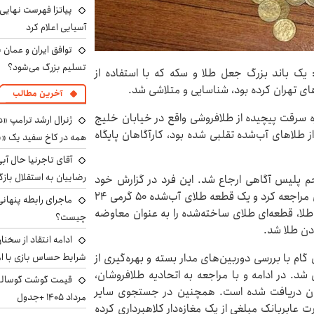
پیاتزا فهرست نهایی 
آسیایی اعلام کرد
توافق ایران و عمان ب
تسلیم بزرگ می‌شود؟
یک باند بزرگ جعل طلا و سکه که با استفاده از
های تهران کرده بود، شناسایی و متلاشی شد.
آخرین مطالب
ره سرقت پیچیده از طلافروشی واقع در خیابان خلیج
ژنرال ارشد ترامپ «دن
ز طلاهای آب‌شده تقلبی شده بود، کارآگاهان پایگاه
همه در کاخ سفید یک «پ
آقای تاجرنیا حال آب
رضاییان به استقلال بازگر
نجم پلیس آگاهی ارجاع شد. این فرد در گزارش خود
بیان کرده بود زنی جوان به همراه فرزند خود به مغازه‌اش مراجعه کرد و یک قطعه طلای آب‌شده 50 گرمی 24
ماجرای رابطه پنهانی
ت طلا، قطعه‌ای طلای ساخته‌شده را به عنوان معاوضه
چیست؟
دن طلا شد.
ادامه انتقاد از سخنا
شرایط حساس بازی با ا
م با بررسی دوربین‌های مدار بسته و بهره‌گیری از
. در ادامه و با مراجعه به اتحادیه طلافروشان،
ان دریافت شده است. همچنین در جستجوی سایر
مرداد ۱۴۰۵ +جدول
 عابربانک مبلغی از یک مغازه‌دار کلاهبرداری کرده