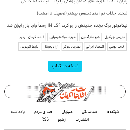
پایان دغدغه هزینه های دندان پزشکی با پک سفید کننده خانگی
لبخند جذاب تر، اعتمادبنفس بیشتر (تخفیف تا امشب)
نیکاموتور برگ برنده جدیدش را رو کرد، IM LS9 رسماً وارد بازار ایران شد
بازرسی جرثقیل
فرم ساز آنلاین
خرید مواد شیمیایی
امداد کرمان موتور
خرید یوسی
اقتصاد ایرانی
بهترین بروکر
ارز دیجیتال
بلیط اتوبوس
نسخه دسکتاپ
شبکه۱۰۰
صدسالگی
هم‌زبان
صدای مردم
یادداشت
انتشارات
آرشیو
RSS