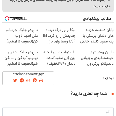
خارجه آمریکا
مطالب پیشنهادی
پایان دغدغه هزینه
نیکاموتور برگ برنده
با پودر جلبک چربیاتو
های دندان پزشکی با
جدیدش را رو کرد، IM
مثل اسید ذوب
پک سفید کننده خانگی
LS9 رسماً وارد بازار
کن(تخفیف تا امشب)
ایران شد
با این روش توی
با اعتماد بنفس لبخند
با پودر جلبک شکم و
خونه،سفیدی و زیبایی
بزن (ژل سفیدکننده
پهلوتو آب کن و مانکن
دندوناتو برگردون
دندان40%تخفیف)
شو(تخفیف تا امشب)
(40%off)
۱
۱
شما چه نظری دارید؟