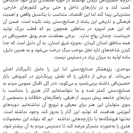
اگرچه حصیربافی کرمان توانسته در حوزه اقتصادی برای خود جایگاهی
کسب کند و در بازارهای داخل و حتی برخی کشورهای خارجی،
مشتریانی پیدا کند اما این اقتصاد، متناسب با پتانسیل واقعی و اهمیت
فرهنگی و تاریخی این رشته از صنایع‌دستی رشد نکرده است، ضمن آن
که این هنر امروزه در مناطقی همچون بم که قطب بزرگ تولید
خرماست، چندان رواج ندارد. برخی معتقدند عدم رونق حصیربافی در
همه مناطق استان کرمان، به‌ویژه شرق استان، به آن دلیل است که جدا
کردن شاخه‌های تازه نخل موجب مرگ درخت می‌شود و به همین دلیل،
ماده اولیه به میزان زیاد در دسترس نیست.
موحدی، پژوهشگر صنایع‌دستی اما این را عامل تأثیرگذار اصلی
نمی‌داند. او برخی از دلایلی را که نقش پررنگ‌تری در کم‌رونقی بازار
حصیربافی داشته برمی‌شمرد و می‌گوید: «در کل، اقبال عمومی مردم به
صنایع‌دستی کمتر شده و ما نتوانسته‌ایم آثار هنری را متناسب با
نیازهای جامعه پیش ببریم. از طرفی، راهکارهای خلاقانه و منسجمی از
سوی متولیان این هنر برای معرفی و ترویج آن نداشته‌ایم. دوره‌های
آموزشی هدفمند که تولید این آثار را به‌روز کند وجود نداشته است.
نه‌تنها فروشگاه‌ها یا بازارچه‌هایی نداشته ایم که بتواند این محصولات
هنری را به‌صورت متمرکز عرضه کند تا دسترسی مردم به آن بیشتر شود،