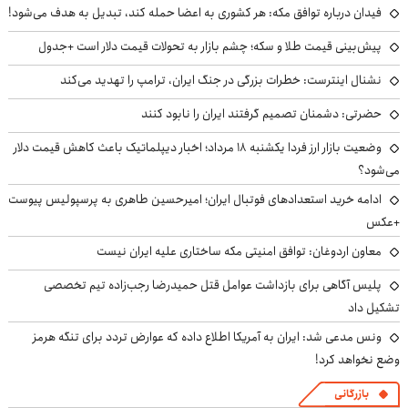
فیدان درباره توافق مکه: هر کشوری به اعضا حمله کند، تبدیل به هدف می‌شود!
پیش‌بینی قیمت طلا و سکه؛ چشم بازار به تحولات قیمت دلار است +جدول
نشنال اینترست: خطرات بزرگی در جنگ ایران، ترامپ را تهدید می‌کند
حضرتی: دشمنان تصمیم گرفتند ایران را نابود کنند
وضعیت بازار ارز فردا یکشنبه ۱۸ مرداد؛ اخبار دیپلماتیک باعث کاهش قیمت دلار
می‌شود؟
ادامه خرید استعدادهای فوتبال ایران؛ امیرحسین طاهری به پرسپولیس پیوست
+عکس
معاون اردوغان: توافق امنیتی مکه ساختاری علیه ایران نیست
پلیس آگاهی برای بازداشت عوامل قتل حمیدرضا رجب‌زاده تیم تخصصی
تشکیل داد
ونس مدعی شد: ایران به آمریکا اطلاع داده که عوارض تردد برای تنگه هرمز
وضع نخواهد کرد!
بازرگانی