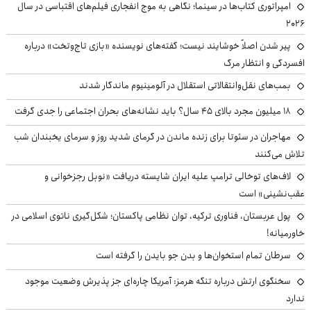
امپراتوری کتاب‌ها در سینما؛ نگاهی به موج انفجاری فیلم‌های اقتباسی در سال
۲۰۲۶
پیر شدن اصلاً خوشایند نیست؛ گفته‌های نویسنده «بازی تاج‌وتخت» درباره
افسردگی و انتظار مرگ
بمب‌های نقل‌وانتقالاتی استقلال در آلومینیوم ماندگار شدند
۱۸ میلیون مجرد بالای ۴۵ سال؟ باید نشانه‌های بحران اجتماعی را جدی گرفت
مهاجران در سئوتا برای زنده ماندن در گرمای شدید روز و سرمای یخبندان شب
تلاش می‌کنند
لاف‌های توخالی ترامپ علیه ایران شایسته دریافت «نوبل رجزخوانی و
عقب‌نشینی» است
پول عربستان، فناوری ترکیه، توان نظامی پاکستان؛ شکل‌گیری ناتوی اسلامی در
خاورمیانه!
سرطان تمام استخوان‌ها و بدن جو بایدن را گرفته است
سخنگوی ارتش درباره تنگه هرمز: آمریکا چاره‌ای جز پذیرش وضعیت موجود
ندارد