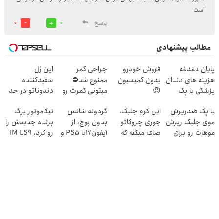
است
پاسخ
0
0
مطالب پیشنهادی
پایان دغدغه
فروش خودرو
جراحی کمر
این ژل
هزینه های دندان
بدون کمیسیون
ممنوع شد⛔
سفیدکننده
پزشکی با پک
😍
میتونی کمرت رو
دندوناتو در حد
سفید کننده
در منزل درمان
لمینت سفید
با پک ضدریزش
این کرم جلبک،
گردونه شانس
نیکاموتور برگ
خانگی
کنی! 👈🏻
میکنه
موی جلبک ریزش
جوری چروکاتو
بدون پوچ، از
برنده جدیدش را
پرسش‌نامه
(40%تخفیف)
موهات رو برای
صاف میکنه که
آیفون17تا PS5 و
رو کرد، IM LS9
همیشه متوقف
انگار بوتاکس
طلای دیجیتال و
رسماً وارد بازار
کن
کردی!(تخفیف
دلار🔥
ایران شد
ویژه)