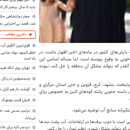
باید ۵ سال بیشتر کار کنند
سحر دولتشاهی سکو
شد، قصد بی‌احترامی به 
آخرین مطالب
 بارش‌های کشور در ماه‌های اخیر اظهار داشت: در
خطر کمبود مواد غذایی و 
راه است
وبی به وقوع پیوسته است، اما مساله اساسی این
نقدر که بتواند مشکل آن منطقه را حل کند، نبوده
تهران روی تنگه هرمز
وینیسیوس در رئال م
ر پایتخت، مشهد، کرج، قزوین و حتی استان مرکزی و
گوشت باز هم گران شد
ر دامنه جنوبی رشته کوه‌های البرز به خصوص برای
فرش قرمز نیویورک زی
یرانه منابع آب توصیه می‌شود.
ترامپ مدعی شد: جنگ
می‌یابد
ی است با ذوب برف‌ها در ارتفاعات، آب پشت سدها
دردسر تازه برای خانو
ت که بتواند مشکل شهری نظیر تهران را حل کند.