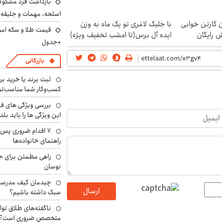
بازداشت فرد مشکوک 
اسلحه، مهمات و جلیق
ن کارتن خوابی
با جلبک لاغری تو یک ماه به وزن
ش رایگان
ایده آل برس(تا امشب تخفیف ویژه)
+جدول
بازرگانی
ثبت برند یا خرید برن
کسب‌وکار شما مناسب‌ت
بررسی ویژگی های فن
این ویژگی ها را باید بلد
۷ اقدام ضروری پس 
راهنمای خانواده‌ها
راهی مطمئن برای ح
نوسان
چیدمان کیف مدرسه؛
ارسال
سبک داشته باشیم؟
ناگفته‌های طلاق توا
متخصص ضروری است؟