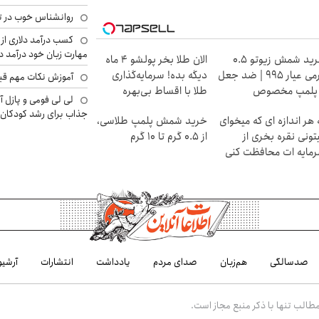
روانشناس خوب در ت
کسب درآمد دلاری از 
مهارت زبان خود درآمد د
خرید شمش زیوتو ۰.۵
الان طلا بخر پولشو 4 ماه
گرمی عیار ۹۹۵ | ضد جعل
دیگه بده! سرمایه‌گذاری
آموزش نکات مهم قبل 
 پلمپ مخصوص
طلا با اقساط بی‌بهره
لی لی فومی و پازل آ
جذاب برای رشد کودکان
 هر اندازه ای که میخوای
خرید شمش پلمپ طلاسی،
تونی نقره بخری از
از ۰.۵ گرم تا ۱۰ گرم
مایه ات محافظت کنی
صدسالگی
هم‌زبان
صدای مردم
یادداشت
انتشارات
آرشیو
الب تنها با ذکر منبع مجاز است.