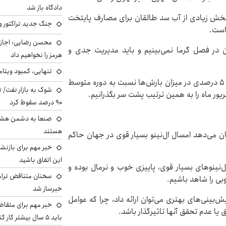
دادگاه باز شد
خش زیادی از آب سد طالقان برای مصارف پایتخت
جنگ جدید تراکتور و
است.
محسن رضایی: اجازه 
ن در فصل گرما نمی‌بینیم و باید مدیریت جدی و
هرمز را نخواهیم داد
تنهایی، کمبود ویتام
تاج بخش مسلمان با بیان اینکه تا اینجای سال آبی رشد ۵ درصدی در میزان بارش‌ها نسبت به دوره متوسط
شوک به بازار نفت/ ت
ور ماه را به همین ترتیب پشت سر بگذرانیم.
۹۰ درصد سقوط کرد
صنعا به دشمن هشدار
هستند
 می‌دهد امسال ال‌نینو بسیار قوی در جهان حاکم
خبر مهم برای بازنش
این اتفاق باشید
 ال‌نینوهای بسیار قوی، پاییزی خوب و نرمال بوده و
سخنان متناقض ترامپ 
وبی را شاهد باشیم.
خبرساز شد
بینی‌های بهتری می‌توان ارائه داد، چرا که عوامل
خبر مهم برای متقاض
 یا عدم تحقق آنها تاثیرگذار باشد.
باید ۵ سال بیشتر کار کنند