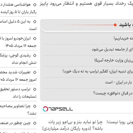
 رخداد بسیار قوی هستیم و انتظار می‌رود پاییز
هواشناسی هشدار داد
رگبار باران تا ۵ روز آینده
به این ۵ دلیل
 باشید
است
ایران‌خودرو امروز با
نه خریداریم!
جمعه ۱۶ مرداد ۱۴۰۵
ای از جامعه تبدیل می‌شود
رشیدی کوچی: پزشکیا
بان وزارت خارجه آمریکا
تنش انجام نداد
ای تنبیه ایران؛ کفگیر ترامپ به ته دیگ خورد!
تغییرات شدید محصو
امروز جمعه ۱۶ مرداد ۱۴۰۵ را ببینند
بار در ایران - است
ترامپ دستور تحقیق 
ا در قبال «توافق» چیست؟
تسلیحات را داد
چرا تصاویر مصاحبه‌
نشد؟
هی 800 میلیونی رویا نیست!
چرا تو نباید بنز و بی‌ام‌و زیر پات
چین چطور در صنعت
باشه؟ (دوره رایگان درآمد میلیاردی)