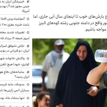
خیبرشکن ایران به س
چینی مجهز شد؟/ تهدید 
آمریکا
بارش‌های خوب تا اینجای سال آبی جاری، اما
آسوشیتدپرس افشا ک
 شهر بزرگ دیگر کشور واقع در دامنه جنوبی رشته کوه‌های البرز
باعث ضربه مغزی ۷۰۰ نظامی آمریکایی شد
مواجه باشیم.
تغییرات شدید محصو
امروز جمعه ۱۶ مرداد ۱۴۰۵ را ببینند
تلاش ناموفق اسرائی
ایران، دو قربانی در موس
واکنش خانواده شهید 
کوثری: شهدا هیچ تلفن 
سامانه‌های دفاع هو
ایران رسید؟
مدودف: مایه شرمسا
بمباران اتمی ژاپنی‌ها نام
تنها منشاء شاد بو
خبر مهم برای متقاض