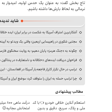
تاج بخش گفت: به عنوان یک حدس اولیه، امیدوار به یک
نرمالی به لحاظ بارش‌ها داشته باشیم.
شاید ندیده
آشکارترین اعتراف آمریکا به شکست در برابر ایران؛ ایده خلاقا
مجتبی شکوری در راهپیمایی اربعین؛ وقتی یک ویدئو به آیینه‌
چگونه به «جنگ هرمز» پایان دهیم؛ به روایت سخنگوی فارسی‌ز
فراخوان دریافت ایده‌های «خلاقانه و نامتعارف» در پنتاگون بر
ترامپ در حال تکرار کارزار فاجعه‌بار آمریکا در افغانستان - این 
چرا ترامپ حمله به ایران را متوقف کرد؛ موضع ایران و آمریک
مطالب پیشنهادی
استعلام آنلاین خلافی خودرو 👈با کد
درآمد ما
ملی و پلاک، سریع، دقیق و بدون
امتحانش مجانیه😉