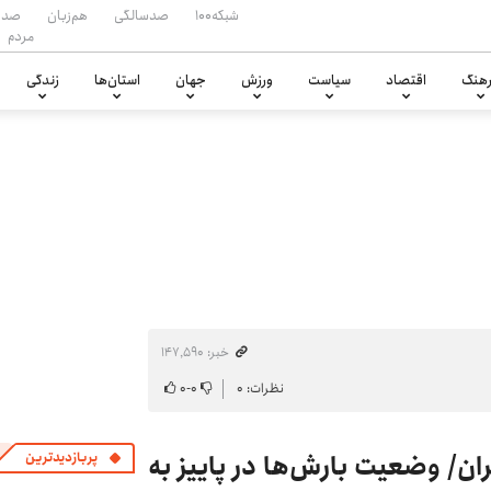
شبکه۱۰۰
صدسالگی
هم‌زبان
صدا
مردم
هنگ
اقتصاد
سیاست
ورزش
جهان
استان‌ها
زندگی
خبر: ۱۴۷٬۵۹۰
نظرات: ۰
۰
-
۰
اک در انتظار ۶ شهر ایران/ وضعیت بارش‌ها در پاییز به
پربازدیدترین