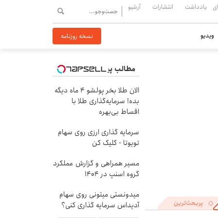
ی
یادداشت
انتشارات
آرشیو
ویدیو
نسخه روزنامه
مطالب پیشنهادی
الان طلا بخر پولشو 4 ماه دیگه
بده! سرمایه‌گذاری طلا با
اقساط بی‌بهره
سرمایه گذاری ارزی روی سهام
تویوتا - کلیک کن
مسیر همراهی و گزارش عملکرد
گروه اسنپ در ۱۴۰۴
میدونستی میتونی روی سهام
پربحث‌ترین
آدیداس سرمایه گذاری کنی؟