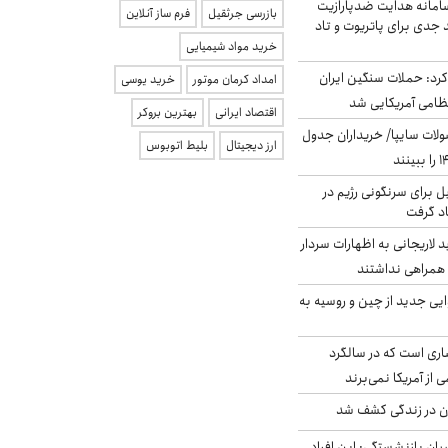
امانه هدایت ضدپارازیت
بازرسی جرثقیل
فرم ساز آنلاین
جدی برای پاتریوت و تاد
خرید مواد شیمیایی
رد: حملات سنگین ایران
امداد کرمان موتور
خرید یوسی
اقتصاد ایرانی
بهترین بروکر
لات سایپا/ خریداران جدول
ارز دیجیتال
بلیط اتوبوس
ل برای سرنگونی رژیم در
اد گرفت
لاریجانی به اظهارات سردار
همراهی نداشتند
ایی جدید از چین و روسیه به
ری است که در سالگرد
ی از آمریکا نمی‌برند
دن در زندگی کشف شد
یان بازنشستگی: این افراد