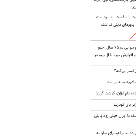
ت را شکست: بد برداشت
باورهای دینی نداشتم
قوی‌ترین الگوی آب و هوایی در ۷۵ سال اخیر؛
افزایش تورم با ال‌نینو در
 قمار می‌کند؟
ادرید ماندنی شد
؛ دام ارزان، گوشت گران!
ر پای گودزیلا
 با ایران خیلی زود پایان
اده نتانیاهو، پای سارا به